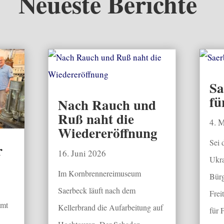
Neueste Berichte
Sa
fü
Nach Rauch und
Ruß naht die
4. 
Wiedereröffnung
Sei 
r
16. Juni 2026
Ukra
Im Kornbrennereimuseum
Bürg
Saerbeck läuft nach dem
Frei
mmt
Kellerbrand die Aufarbeitung auf
für 