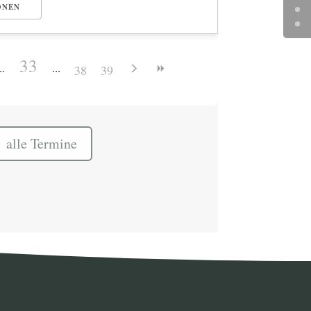
ONEN
33
38
39
alle Termine