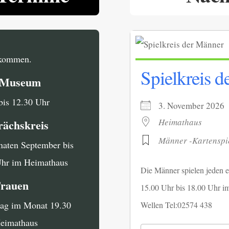
llkommen.
Spielkreis 
i Museum
bis 12.30 Uhr
3. November 20
Heimathaus
rächskreis
Männer -Kartenspi
naten September bis
Uhr im Heimathaus
Die Männer spielen jeden e
Frauen
15.00 Uhr bis 18.00 Uhr i
tag im Monat 19.30
Wellen Tel:02574 438
Heimathaus