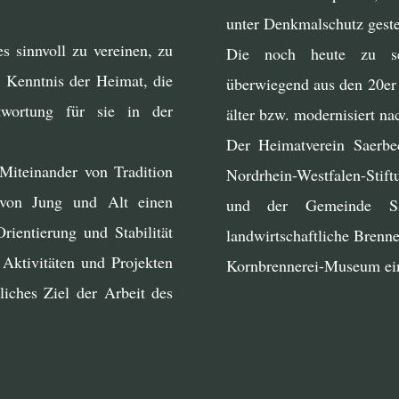
unter Denkmalschutz gestel
es sinnvoll zu vereinen, zu
Die noch heute zu seh
e Kenntnis der Heimat, die
überwiegend aus den 20er 
twortung für sie in der
älter bzw. modernisiert na
Der Heimatverein Saerbec
Miteinander von Tradition
Nordrhein-Westfalen-Stif
von Jung und Alt einen
und der Gemeinde Sa
Orientierung und Stabilität
landwirtschaftliche Brenn
Aktivitäten und Projekten
Kornbrennerei-Museum ein
liches Ziel der Arbeit des