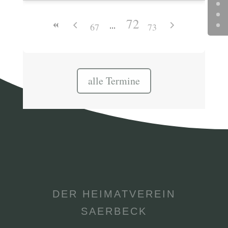
72
67
73
alle Termine
DER HEIMATVEREIN
SAERBECK