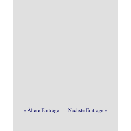
Sei dem Beginn des Ukrainekrieges
beten Saerbecker Bürgerinnen und
Bürger jeden Freitag in der St. Georg
Kirche für Frieden.
« Ältere Einträge
Nächste Einträge »