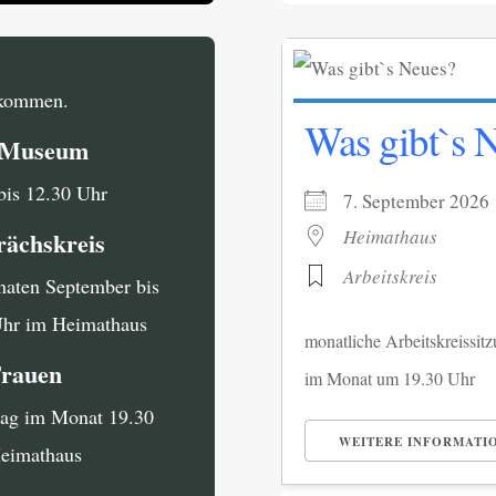
llkommen.
Was gibt`s 
i Museum
bis 12.30 Uhr
7. September 20
Heimathaus
rächskreis
Arbeitskreis
naten September bis
Uhr im Heimathaus
monatliche Arbeitskreissi
Frauen
im Monat um 19.30 Uhr
tag im Monat 19.30
WEITERE INFORMATI
Heimathaus