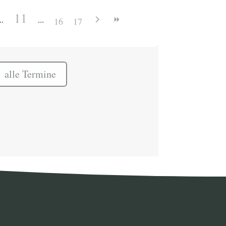
11
16
17
alle Termine