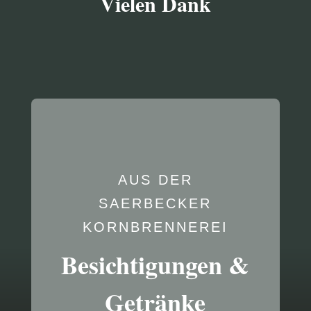
Vielen Dank
AUS DER
SAERBECKER
KORNBRENNEREI
Besichtigungen &
Getränke