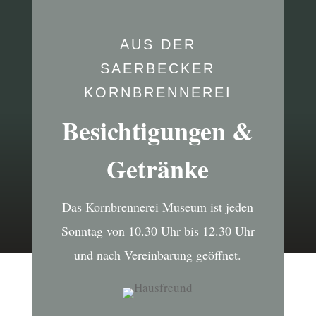
AUS DER
SAERBECKER
KORNBRENNEREI
Besichtigungen &
Getränke
Das Kornbrennerei Museum ist jeden
Sonntag von 10.30 Uhr bis 12.30 Uhr
und nach Vereinbarung geöffnet.