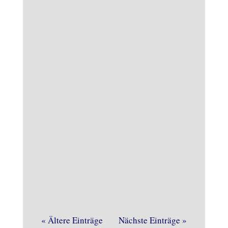
Die Schadensbeseitigung nach dem
Brandschaden geht zügig voran.
Bereits am vergangenen
« Ältere Einträge
Nächste Einträge »