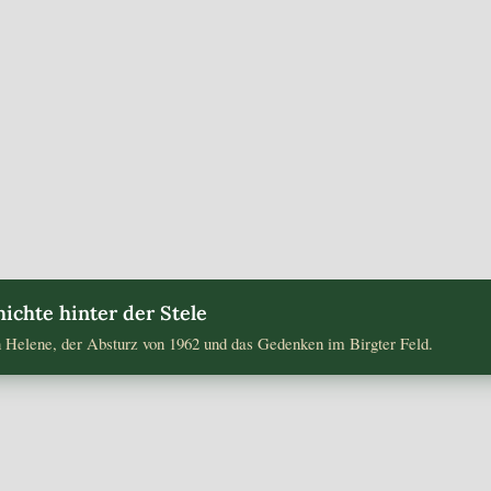
g nach dem Brandschaden geht zügig voran. Bereits am ver
ichte hinter der Stele
n Helene, der Absturz von 1962 und das Gedenken im Birgter Feld.