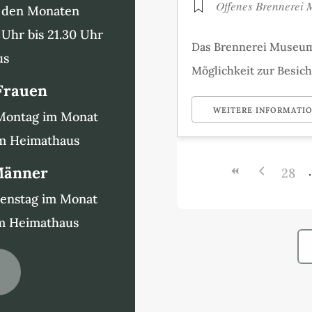
Offenes Brennerei
n den Monaten
 Uhr bis 21.30 Uhr
Das Brennerei Museum i
us
Möglichkeit zur Besich
 Frauen
WEITERE INFORMATI
 Montag im Monat
im Heimathaus
 Männer
28
ienstag im Monat
im Heimathaus