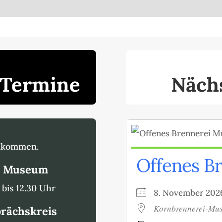
 Termine
Näch
illkommen.
Offenes B
i Museum
bis 12.30 Uhr
8. November 2
Kornbrennerei-Mu
prächskreis