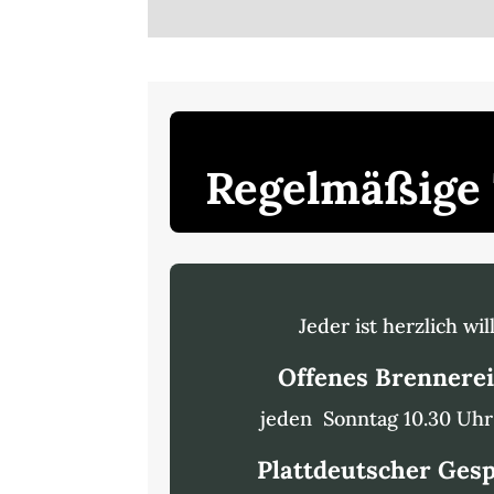
Regelmäßige
Jeder ist herzlich w
Offenes Brennere
jeden Sonntag 10.30 Uhr 
Plattdeutscher Ges