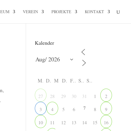
SEUM
VEREIN
PROJEKTE
KONTAKT
Kalender
M
D
M
D
F
S
S
en,
28
29
30
31
1
27
2
.
7
5
6
8
3
4
9
11
12
13
14
15
10
16