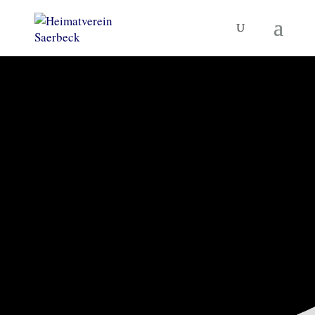
KORNBRENNEREIMUSEUM
UND MEHR
Heimatverein
Saerbeck
TERMINE
MUSEUM