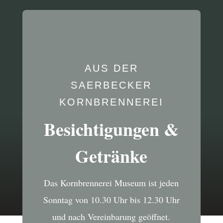
AUS DER
SAERBECKER
KORNBRENNEREI
Besichtigungen &
Getränke
Das Kornbrennerei Museum ist jeden
Sonntag von 10.30 Uhr bis 12.30 Uhr
und nach Vereinbarung geöffnet.