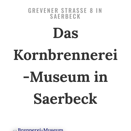
GREVENER STRASSE 8 IN S
AERBECK
Das
Kornbrennerei
-Museum in
Saerbeck