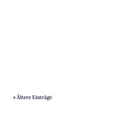
Wir freuen uns, Ihnen jetzt das Angebot
wieder präsentieren zu können: An
festgelegten Tagen bieten wir
Einzelpersonen oder
« Ältere Einträge