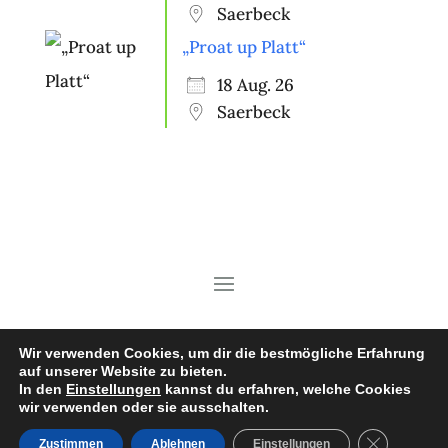
Saerbeck
„Proat up Platt“
18 Aug. 26
Saerbeck
Copyright © 2026 Heimatverein
Wir verwenden Cookies, um dir die bestmögliche Erfahrung
auf unserer Website zu bieten.
Saerbeck e.V.
In den
Einstellungen
kannst du erfahren, welche Cookies
wir verwenden oder sie ausschalten.
GDPR Cooki
Zustimmen
Ablehnen
Einstellungen