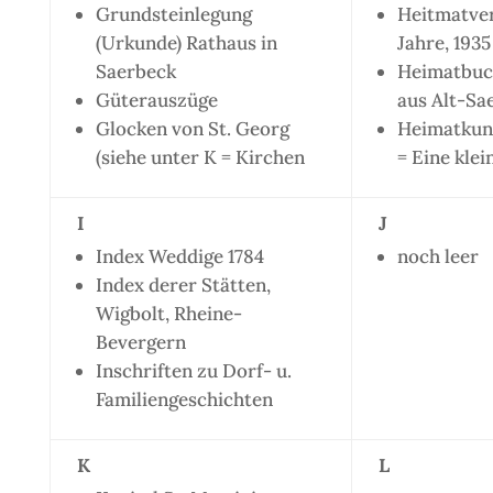
Grundsteinlegung
Heitmatver
(Urkunde) Rathaus in
Jahre, 1935
Saerbeck
Heimatbuc
Güterauszüge
aus Alt-Sa
Glocken von St. Georg
Heimatkund
(siehe unter K = Kirchen
= Eine kle
I
J
Index Weddige 1784
noch leer
Index derer Stätten,
Wigbolt, Rheine-
Bevergern
Inschriften zu Dorf- u.
Familiengeschichten
K
L