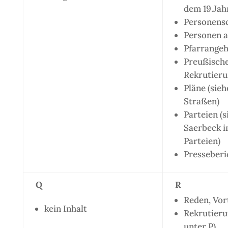
dem 19.Jah
Personensc
Personen a
Pfarrangeh
Preußisch
Rekrutieru
Pläne (sieh
Straßen)
Parteien (s
Saerbeck i
Parteien)
Presseberi
Q
R
Reden, Vor
kein Inhalt
Rekrutieru
unter P)