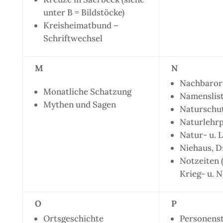
unter B = Bildstöcke)
Kreisheimatbund –
Schriftwechsel
M
N
Nachbaror
Monatliche Schatzung
Namenslis
Mythen und Sagen
Naturschu
Naturlehr
Natur- u. 
Niehaus, D
Notzeiten (
Krieg- u. N
O
P
Ortsgeschichte
Personenst