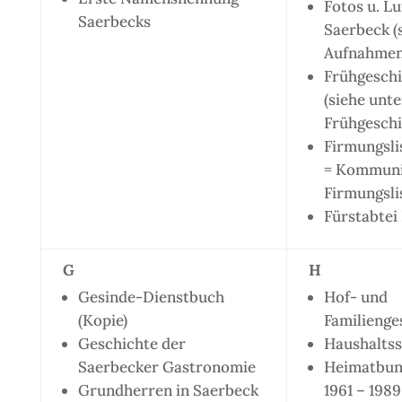
Fotos u. L
Saerbecks
Saerbeck (
Aufnahmen
Frühgeschi
(siehe unte
Frühgeschi
Firmungsli
= Kommuni
Firmungsli
Fürstabtei
G
H
Gesinde-Dienstbuch
Hof- und
(Kopie)
Familienge
Geschichte der
Haushalts
Saerbecker Gastronomie
Heimatbund
Grundherren in Saerbeck
1961 – 1989