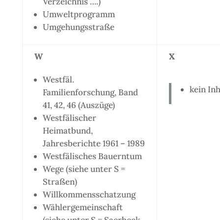
Verzeichnis ….)
Umweltprogramm
Umgehungsstraße
W
X
Westfäl.
kein Inh
Familienforschung, Band
41, 42, 46 (Auszüge)
Westfälischer
Heimatbund,
Jahresberichte 1961 – 1989
Westfälisches Bauerntum
Wege (siehe unter S =
Straßen)
Willkommensschatzung
Wählergemeinschaft
(siehe unter S = Saerbeck