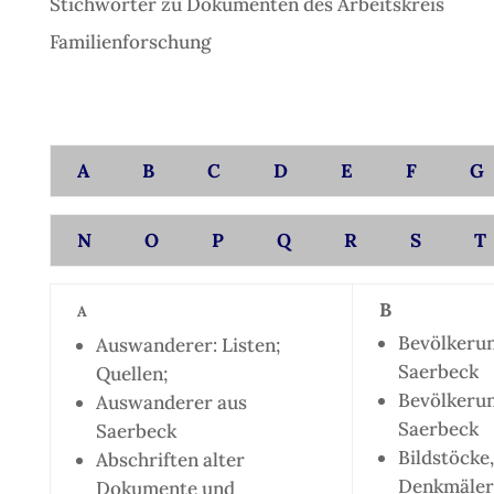
Stichwörter zu Dokumenten des Arbeitskreis
Familienforschung
A
B
C
D
E
F
G
N
O
P
Q
R
S
T
B
A
Bevölkerun
Auswanderer: Listen;
Saerbeck
Quellen;
Bevölkerun
Auswanderer aus
Saerbeck
Saerbeck
Bildstöcke
Abschriften alter
Denkmäler 
Dokumente und