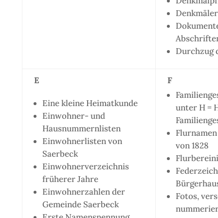
Denkmalpf
Denkmäler 
Dokumente 
Abschriften
Durchzug d
E
F
Familienge
Eine kleine Heimatkunde
unter H = H
Einwohner- und
Familienge
Hausnummernlisten
Flurnamen
Einwohnerlisten von
von 1828
Saerbeck
Flurberein
Einwohnerverzeichnis
Federzeic
früherer Jahre
Bürgerhau
Einwohnerzahlen der
Fotos, ver
Gemeinde Saerbeck
nummerier
Erste Namensnennung