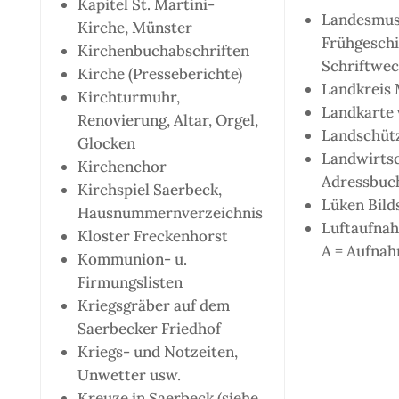
Kapitel St. Martini-
Landesmuse
Kirche, Münster
Frühgeschi
Kirchenbuchabschriften
Schriftwec
Kirche (Presseberichte)
Landkreis
Kirchturmuhr,
Landkarte 
Renovierung, Altar, Orgel,
Landschüt
Glocken
Landwirtsc
Kirchenchor
Adressbuc
Kirchspiel Saerbeck,
Lüken Bild
Hausnummernverzeichnis
Luftaufnah
Kloster Freckenhorst
A = Aufna
Kommunion- u.
Firmungslisten
Kriegsgräber auf dem
Saerbecker Friedhof
Kriegs- und Notzeiten,
Unwetter usw.
Kreuze in Saerbeck (siehe