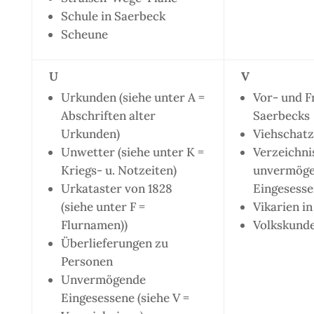
Schule in Saerbeck
Scheune
U
V
Urkunden (siehe unter A =
Vor- und F
Abschriften alter
Saerbecks
Urkunden)
Viehschat
Unwetter (siehe unter K =
Verzeichni
Kriegs- u. Notzeiten)
unvermög
Urkataster von 1828
Eingesesse
(siehe unter F =
Vikarien i
Flurnamen))
Volkskund
Überlieferungen zu
Personen
Unvermögende
Eingesessene (siehe V =