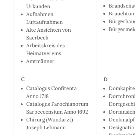
Brandschat
Urkunden
Brauchtum
Aufnahmen,
Bürgerhau
Luftaufnahmen
Bürgermei
Alte Ansichten von
Saerbeck
Arbeitskreis des
Heimatvereins
Amtmänner
C
D
Catalogus Confitenta
Domkapite
Anno 1718
Dorfchroni
Catalogus Parochianorum
Dorfgeschi
Sarbeccensium Anno 1692
Dorfansic
Chirurg (Wundarzt)
Denkmalpf
Joseph Lehmann
Designatio