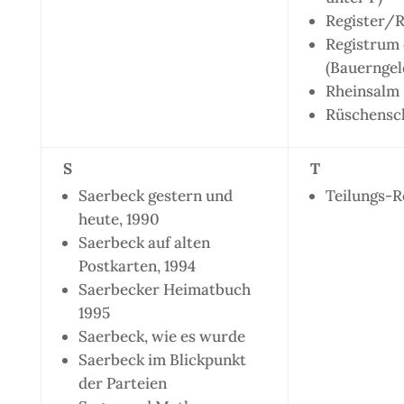
Register/
Registrum 
(Bauerngel
Rheinsalm
Rüschensch
S
T
Saerbeck gestern und
Teilungs-
heute, 1990
Saerbeck auf alten
Postkarten, 1994
Saerbecker Heimatbuch
1995
Saerbeck, wie es wurde
Saerbeck im Blickpunkt
der Parteien