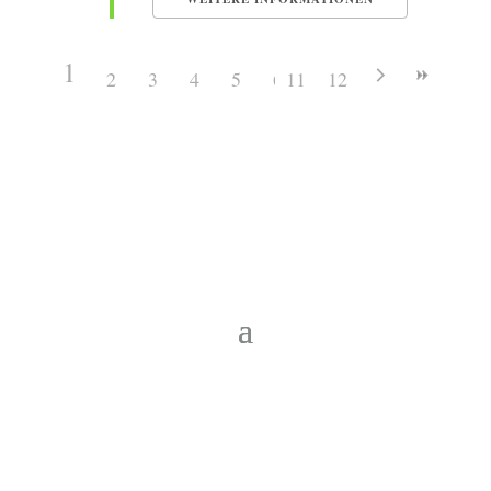
1
2
3
4
5
6
11
7
12
8
9
10
Copyright © 2026 Heimatverein Saerbeck
e.V.