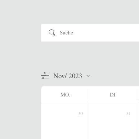
Suche
MO.
DI.
30
31