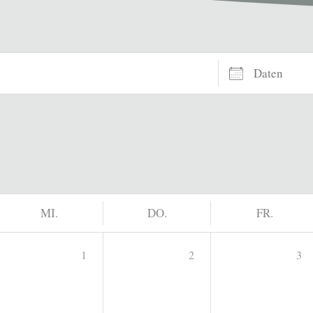
Daten
MI.
DO.
FR.
1
2
3