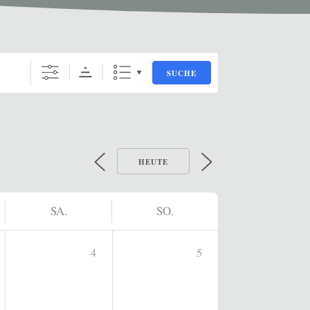
SUCHE
HEUTE
SA.
SO.
4
5