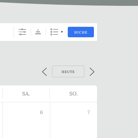
SUCHE
HEUTE
SA.
SO.
6
7