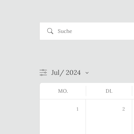
Suche
MO.
DI.
1
2