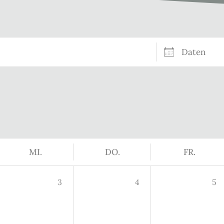
Daten
MI.
DO.
FR.
3
4
5