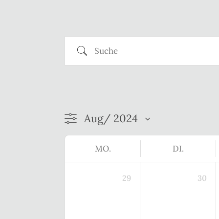
Suche
MO.
DI.
29
30