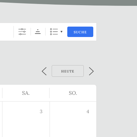
SUCHE
HEUTE
SA.
SO.
3
4