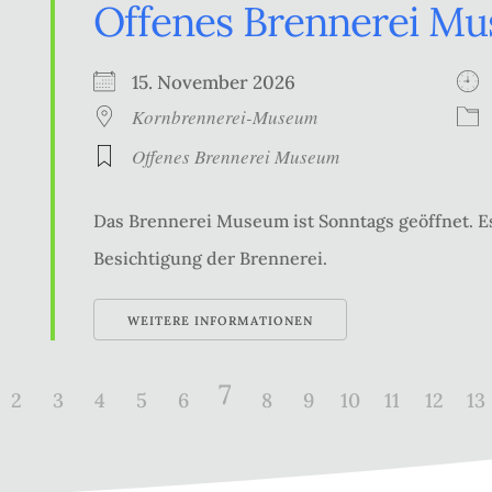
Offenes Brennerei M
15. November 2026
Kornbrennerei-Museum
Offenes Brennerei Museum
Das Brennerei Museum ist Sonntags geöffnet. Es
Besichtigung der Brennerei.
WEITERE INFORMATIONEN
7
2
3
4
5
6
8
9
10
11
12
13