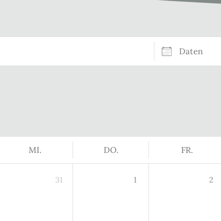
Daten
MI.
DO.
FR.
31
1
2