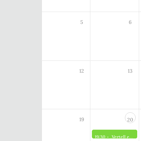
5
6
12
13
19
20
19:30 -
„Vertell es" Gesprächskreis