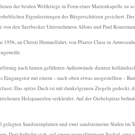
lenen der beiden Weltkriege in Form einer Marienkapelle zu sc
rheblichen Eigenleistungen der Bürgerschützen gesichert. Der
de von den Saerbecker Unternehmern Alfons und Paul Konerman
i 1956, an Christi Himmelfahrt, von Pfarrer Cluse in Anwesenh
ingeweiht.
pezförmig nach hinten geführten Außenwände dienten holländisc
das Eingangstor mit einem – nach oben etwas ausgestellten – R
fasst. Das spitze Dach ist mit dunkelgrauen Ziegeln gedeckt, 
strichenen Holzpaneelen verkleidet. Auf der Giebelspitze befind
l gelegten Sandsteinplatten und zwei sandsteinerne Stufen im 
um. Dort befindet sich, auf einem trapezförmigen Sockel, eine