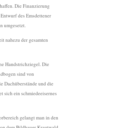
haffen. Die Finanzierung
 Entwurf des Emsdettener
n umgesetzt.
eit nahezu der gesamten
he Handstrichziegel. Die
undbogen sind von
die Dachüberstände und die
et sich ein schmiedeeisernes
Torbereich gelangt man in den
 von dem Bildhauer Krautwald