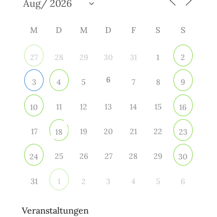
M
D
M
D
F
S
S
28
29
30
31
1
27
2
6
5
7
8
3
4
9
11
12
13
14
15
10
16
17
19
20
21
22
18
23
25
26
27
28
29
24
30
31
2
3
4
5
6
1
Veranstaltungen