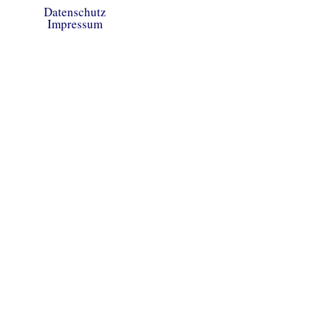
Datenschutz
Impressum
Copyright © 2026 Heimatverein Saerbeck
e.V.