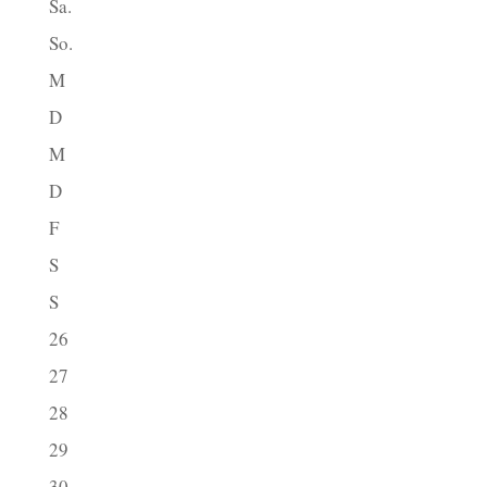
Sa.
So.
M
D
M
D
F
S
S
26
27
28
29
30