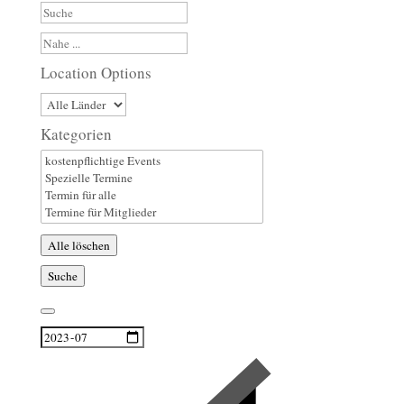
Suche
Nahe
...
Location Options
Land
Kategorien
Kategorien
Alle löschen
Suche