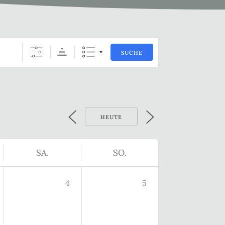
SUCHE
HEUTE
SA.
SO.
4
5