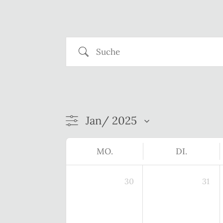
Suche
MO.
DI.
30
31