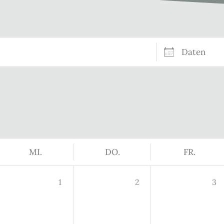
Daten
MI.
DO.
FR.
1
2
3