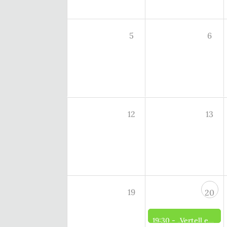
5
6
12
13
19
20
19:30 -
„Vertell es" Gesprächskreis