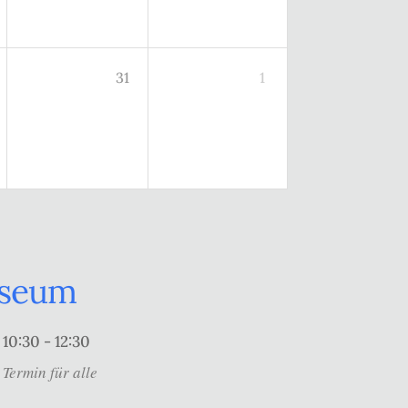
31
1
useum
10:30 - 12:30
Termin für alle