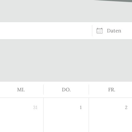
Daten
MI.
DO.
FR.
31
1
2