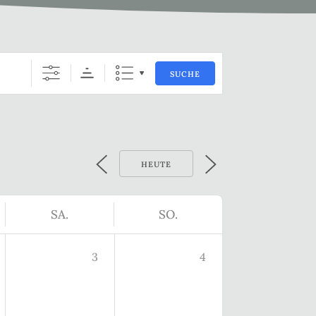
SUCHE
HEUTE
SA.
SO.
3
4