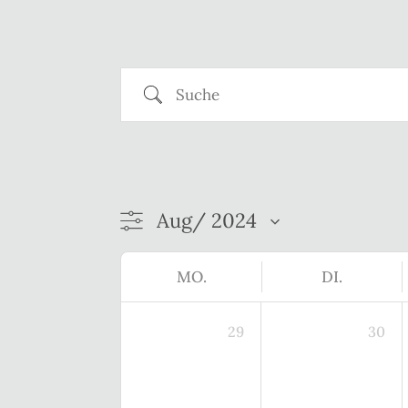
Suche
MO.
DI.
29
30