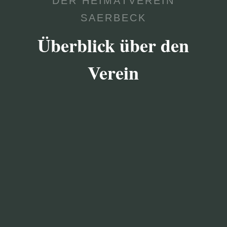
DER HEIMATVEREIN
SAERBECK
Überblick über den
Verein

VEREIN
Der Heimatverein bezweckt die Förderung der
Heimatpflege, der Heimatkunde und der