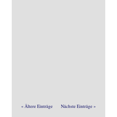
Der WDR zu Gast im Heimathaus, das
gab es schon einige Male. Vor kurzem
war es wieder soweit. Noch vor dem
« Ältere Einträge
Nächste Einträge »