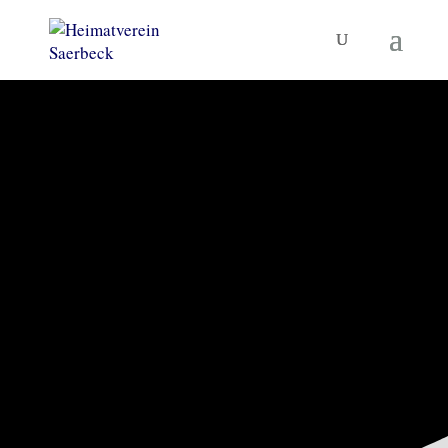
KORNBRENNEREIMUSEUM
UND MEHR
Heimatverein
Saerbeck
TERMINE
MUSEUM