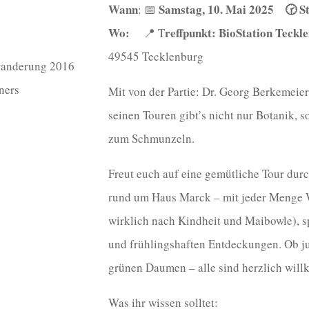
Wann
Samstag, 10. Mai 2025 🕝 St
: 📅
Wo:
reffpunkt: BioStation Teckl
📍 T
49545 Tecklenburg
wanderung 2016
ners
Mit von der Partie: Dr. Georg Berkemeier
seinen Touren gibt’s nicht nur Botanik, 
zum Schmunzeln.
Freut euch auf eine gemütliche Tour dur
rund um Haus Marck – mit jeder Menge Wa
wirklich nach Kindheit und Maibowle), 
und frühlingshaften Entdeckungen. Ob ju
grünen Daumen – alle sind herzlich wil
Was ihr wissen solltet: