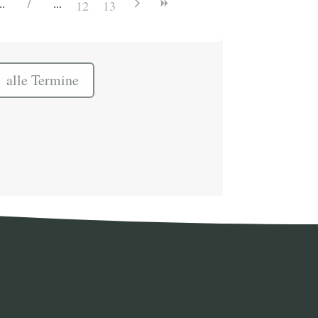
7
12
13
alle Termine