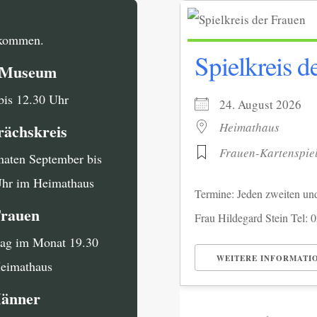
llkommen.
Spielkreis d
i Museum
bis 12.30 Uhr
24. August 202
Heimathaus
rächskreis
Frauen-Kartenspie
naten September bis
Uhr im Heimathaus
Termine: Jeden zweiten un
Frauen
Frau Hildegard Stein Tel: 
tag im Monat 19.30
WEITERE INFORMATI
Heimathaus
Männer