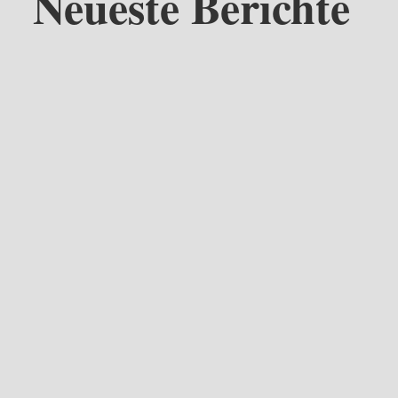
Neueste Berichte
ieges beten Saerbecker Bürgerinnen und Bürger jeden Freitag in der S