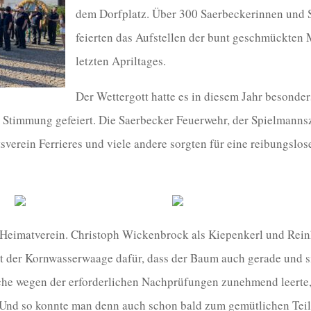
dem Dorfplatz. Über 300 Saerbeckerinnen und S
feierten das Aufstellen der bunt geschmückten
letzten Apriltages.
Der Wettergott hatte es in diesem Jahr besonde
er Stimmung gefeiert. Die Saerbecker Feuerwehr, der Spielmann
tsverein Ferrieres und viele andere sorgten für eine reibungslo
r Heimatverein. Christoph Wickenbrock als Kiepenkerl und Rein
t der Kornwasserwaage dafür, dass der Baum auch gerade und 
che wegen der erforderlichen Nachprüfungen zunehmend leerte
 Und so konnte man denn auch schon bald zum gemütlichen Tei