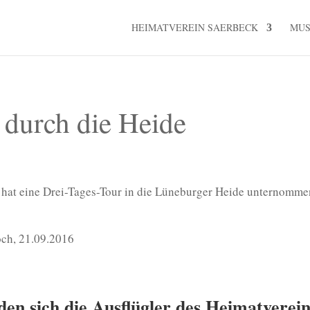
HEIMATVEREIN SAERBECK
MU
 durch die Heide
at eine Drei-Tages-Tour in die Lüneburger Heide unternommen u
och, 21.09.2016
en sich die Ausflügler des Heimatverein