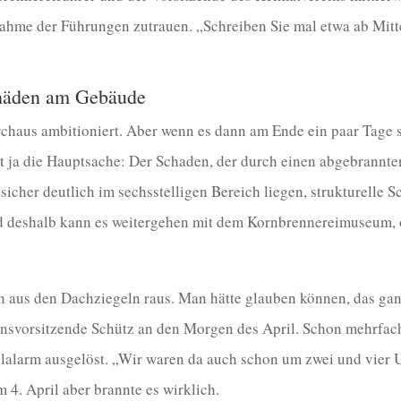
hme der Führungen zutrauen. „Schreiben Sie mal etwa ab Mitte 
chäden am Gebäude
rchaus ambitioniert. Aber wenn es dann am Ende ein paar Tage sp
st ja die Hauptsache: Der Schaden, der durch einen abgebrannt
 sicher deutlich im sechsstelligen Bereich liegen, strukturelle
d deshalb kann es weitergehen mit dem Kornbrennereimuseum,
aus den Dachziegeln raus. Man hätte glauben können, das gan
insvorsitzende Schütz an den Morgen des April. Schon mehrfach
alarm ausgelöst. „Wir waren da auch schon um zwei und vier 
 4. April aber brannte es wirklich.