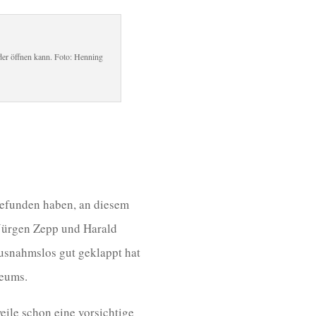
der öffnen kann. Foto: Henning
gefunden haben, an diesem
Jürgen Zepp und Harald
 ausnahmslos gut geklappt hat
seums.
eile schon eine vorsichtige