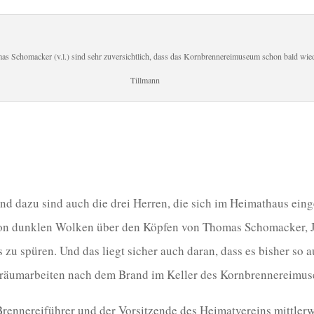
s Schomacker (v.l.) sind sehr zuversichtlich, dass das Kornbrennereimuseum schon bald wie
Tillmann
nd dazu sind auch die drei Herren, die sich im Heimathaus ein
Von dunklen Wolken über den Köpfen von Thomas Schomacker, 
s zu spüren. Und das liegt sicher auch daran, dass es bisher so
fräumarbeiten nach dem Brand im Keller des Kornbrennereimu
 Brennereiführer und der Vorsitzende des Heimatvereins mittlerw