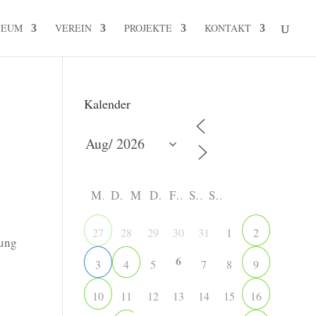
SEUM
VEREIN
PROJEKTE
KONTAKT
Kalender
M
D
M
D
F
S
S
28
29
30
31
1
27
2
gung
6
5
7
8
3
4
9
11
12
13
14
15
10
16