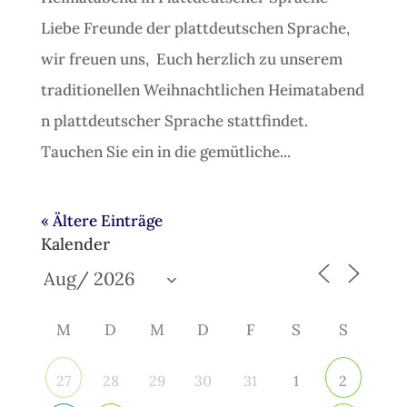
Liebe Freunde der plattdeutschen Sprache,
wir freuen uns, Euch herzlich zu unserem
traditionellen Weihnachtlichen Heimatabend
n plattdeutscher Sprache stattfindet.
Tauchen Sie ein in die gemütliche...
« Ältere Einträge
Kalender
M
D
M
D
F
S
S
28
29
30
31
1
27
2