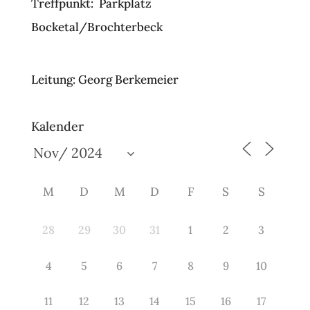
Treffpunkt: Parkplatz
Bocketal/Brochterbeck
Leitung: Georg Berkemeier
Kalender
M
D
M
D
F
S
S
28
29
30
31
1
2
3
4
5
6
7
8
9
10
11
12
13
14
15
16
17