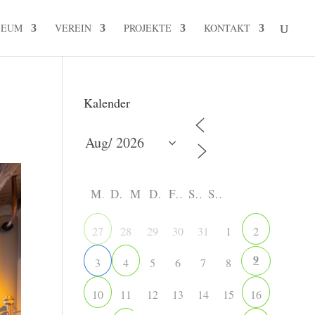
SEUM
VEREIN
PROJEKTE
KONTAKT
Kalender
M
D
M
D
F
S
S
28
29
30
31
1
27
2
9
5
6
7
8
3
4
11
12
13
14
15
10
16