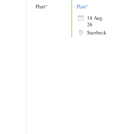
Platt“
18 Aug.
26
Saerbeck
Office 365
Outlook Live