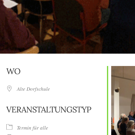
WO
Alte Dorfschule
VERANSTALTUNGSTYP
Termin für alle
oogle Kalender
iCalendar