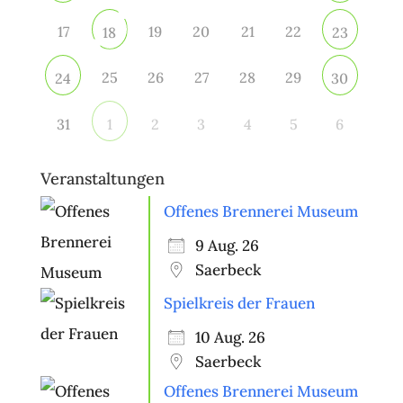
17
19
20
21
22
18
23
25
26
27
28
29
24
30
31
2
3
4
5
6
1
Veranstaltungen
Offenes Brennerei Museum
9 Aug. 26
Saerbeck
Spielkreis der Frauen
10 Aug. 26
Saerbeck
Offenes Brennerei Museum