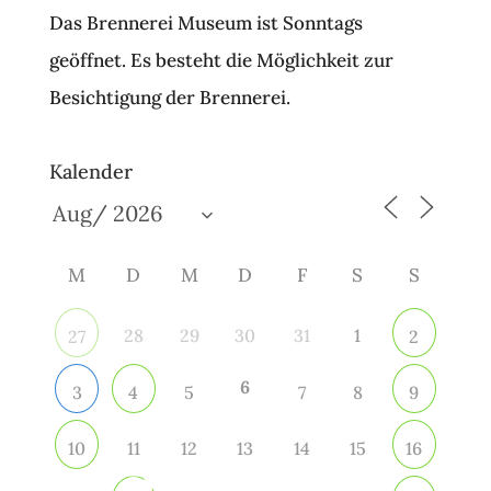
Das Brennerei Museum ist Sonntags
geöffnet. Es besteht die Möglichkeit zur
Besichtigung der Brennerei.
Kalender
M
D
M
D
F
S
S
28
29
30
31
1
27
2
6
5
7
8
3
4
9
11
12
13
14
15
10
16