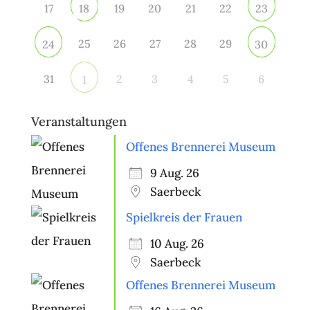
17
19
20
21
22
18
23
25
26
27
28
29
24
30
31
2
3
4
5
6
1
Veranstaltungen
Offenes Brennerei Museum
9 Aug. 26
Saerbeck
Spielkreis der Frauen
10 Aug. 26
Saerbeck
Offenes Brennerei Museum