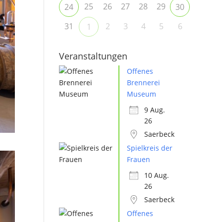
25
26
27
28
29
24
30
31
2
3
4
5
6
1
Veranstaltungen
Offenes
Brennerei
Museum
9 Aug.
26
Saerbeck
Spielkreis der
Frauen
10 Aug.
26
Saerbeck
Offenes