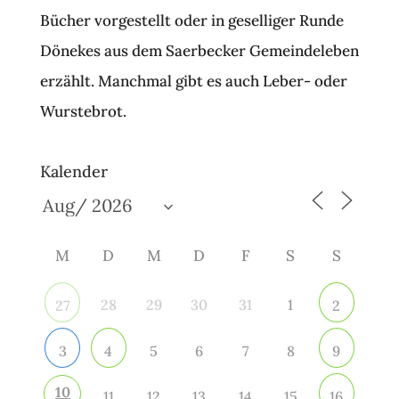
Bücher vorgestellt oder in geselliger Runde
Dönekes aus dem Saerbecker Gemeindeleben
erzählt. Manchmal gibt es auch Leber- oder
Wurstebrot.
Kalender
M
D
M
D
F
S
S
28
29
30
31
1
27
2
5
6
7
8
3
4
9
10
11
12
13
14
15
16