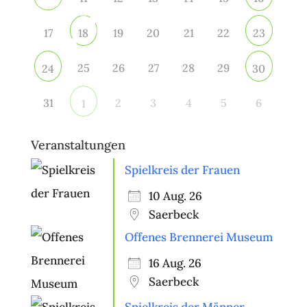
17
19
20
21
22
18
23
25
26
27
28
29
24
30
31
2
3
4
5
6
1
Veranstaltungen
Spielkreis der Frauen
10 Aug. 26
Saerbeck
Offenes Brennerei Museum
16 Aug. 26
Saerbeck
Spielkreis der Männer