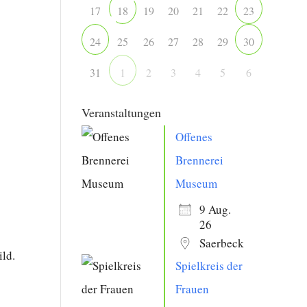
17
19
20
21
22
18
23
25
26
27
28
29
24
30
31
2
3
4
5
6
1
Office 365
Outlook Live
Veranstaltungen
Offenes
Brennerei
Museum
9 Aug.
26
Saerbeck
ild.
Spielkreis der
n
Frauen