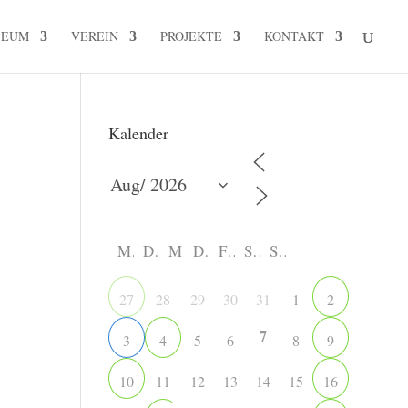
SEUM
VEREIN
PROJEKTE
KONTAKT
Kalender
M
D
M
D
F
S
S
28
29
30
31
1
27
2
7
5
6
8
3
4
9
11
12
13
14
15
10
16