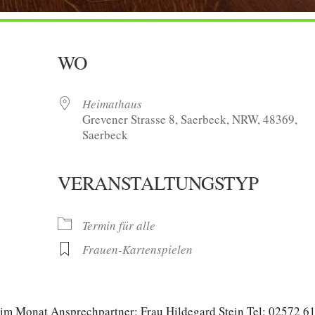
WO
Heimathaus
Grevener Strasse 8, Saerbeck, NRW, 48369,
Saerbeck
VERANSTALTUNGSTYP
oogle Kalender
iCalendar
Termin für alle
Frauen-Kartenspielen
 im Monat Ansprechpartner: Frau Hildegard Stein Tel: 02572 6