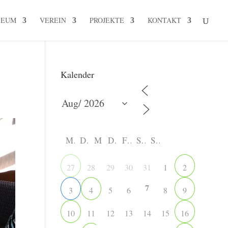
SEUM
VEREIN
PROJEKTE
KONTAKT
Kalender
M
D
M
D
F
S
S
28
29
30
31
1
27
2
7
5
6
8
3
4
9
11
12
13
14
15
10
16