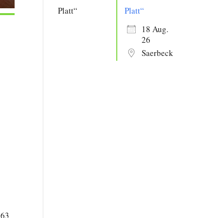
Platt“
18 Aug.
26
Saerbeck
Office 365
Outlook Live
163