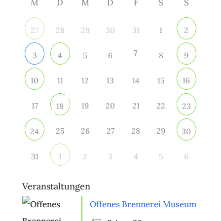
M
D
M
D
F
S
S
28
29
30
31
1
27
2
7
5
6
8
3
4
9
11
12
13
14
15
10
16
17
19
20
21
22
18
23
25
26
27
28
29
24
30
31
2
3
4
5
6
1
Veranstaltungen
Offenes Brennerei Museum