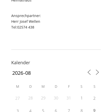
Heimathaus
Ansprechpartner:
Herr Josef Wellen
Tel:02574 438
Kalender
M
D
M
D
F
S
S
28
29
30
31
1
27
2
9
5
6
7
8
3
4