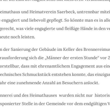
imathaus und Heimatverein Saerbeck, untrennbar mite
ngagiert und liebevoll gepflegt. So könnte man es in al
erecht, was viele engagierte und fleißige Hände in den 
heute noch leisten.
von der Sanierung der Gebäude im Keller des Brennereim
rausforderung sich die „Männer der ersten Stunde“ vor 25
orstellbar, dass mit ehrenamtlichem Engagement aus eine
technisches Schmuckstück entstehen konnte, das einziga
 Jahr eine zunehmende Anzahl an Besuchern anlockt.
ennerei und des Heimathauses wurden nicht nur histori
onierter Stelle in der Gemeinde vor dem endgültigen Verf