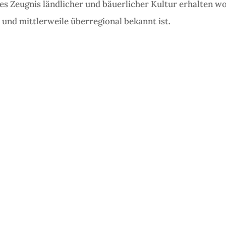
ges Zeugnis ländlicher und bäuerlicher Kultur erhalten w
 und mittlerweile überregional bekannt ist.
das Heimathaus stehen zwar für landwirtschaftliches un
e weitere, völlig andersartige und Vielen nicht bekannte 
äude.