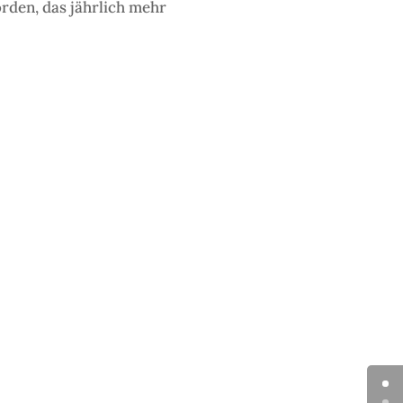
orden, das jährlich mehr
d bäuerliches Leben, es
Episode in der