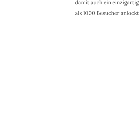
damit auch ein einzigarti
als 1000 Besucher anlockt
Die Kornbrennerei und 
gibt aber auch noch ein
Geschichte beider Geb