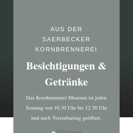
AUS DER
SAERBECKER
KORNBRENNEREI
Besichtigungen &
Getränke
Das Kornbrennerei Museum ist jeden
Sonntag von 10.30 Uhr bis 12.30 Uhr
und nach Vereinbarung geöffnet.