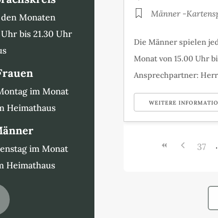
Männer -Kartensp
n den Monaten
 Uhr bis 21.30 Uhr
Die Männer spielen jed
us
Monat von 15.00 Uhr b
 Frauen
Ansprechpartner: Herr
 Montag im Monat
WEITERE INFORMATI
im Heimathaus
 Männer
37
ienstag im Monat
im Heimathaus