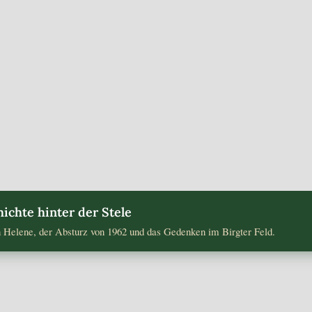
 Denkmaleinweihung an der Absturzstelle in Riesenbeck Bi
ichte hinter der Stele
n Helene, der Absturz von 1962 und das Gedenken im Birgter Feld.