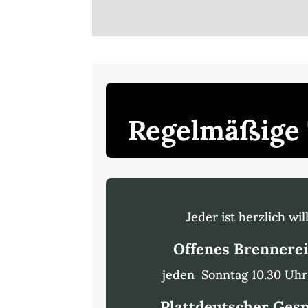
Regelmäßige
Jeder ist herzlich w
Offenes Brennere
jeden Sonntag 10.30 Uhr 
Plattdeutscher Ges