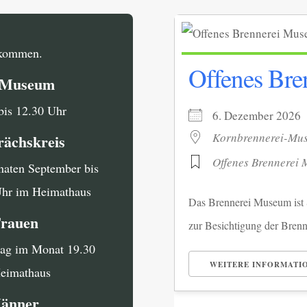
llkommen.
Offenes Br
i Museum
bis 12.30 Uhr
6. Dezember 20
Kornbrennerei-Mu
rächskreis
Offenes Brennerei
naten September bis
Uhr im Heimathaus
Das Brennerei Museum ist S
Frauen
zur Besichtigung der Brenn
tag im Monat 19.30
WEITERE INFORMATI
Heimathaus
Männer