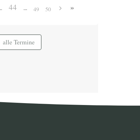
44
49
50
alle Termine