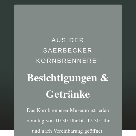
AUS DER
SAERBECKER
KORNBRENNEREI
Besichtigungen &
Getränke
Das Kornbrennerei Museum ist jeden
Sonntag von 10.30 Uhr bis 12.30 Uhr
und nach Vereinbarung geöffnet.