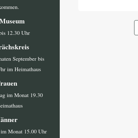
llkommen.
i Museum
bis 12.30 Uhr
rächskreis
naten September bis
Uhr im Heimathaus
Frauen
tag im Monat 19.30
Heimathaus
Männer
g im Monat 15.00 Uhr