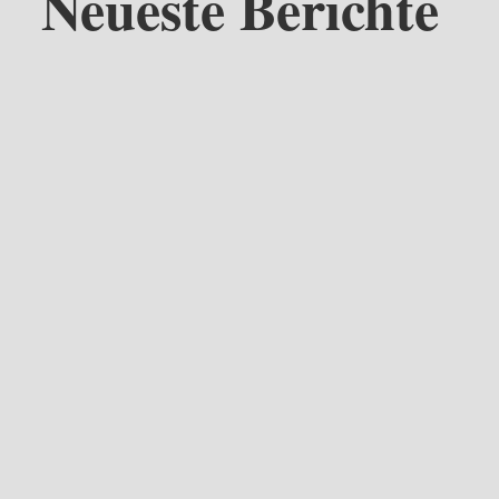
Neueste Berichte
 beiden Heimatvereine Saerbeck und Riesenbeck gaben der