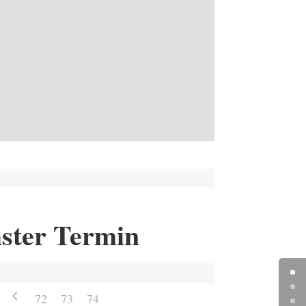
ster Termin
72
73
74