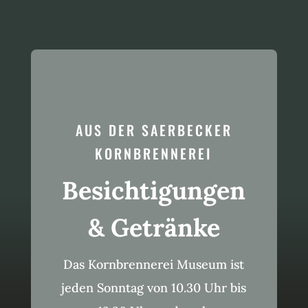
AUS DER SAERBECKER
KORNBRENNEREI
Besichtigungen
& Getränke
Das Kornbrennerei Museum ist
jeden Sonntag von 10.30 Uhr bis