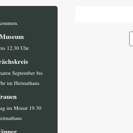
llkommen.
i Museum
bis 12.30 Uhr
rächskreis
naten September bis
Uhr im Heimathaus
Frauen
tag im Monat 19.30
Heimathaus
Männer