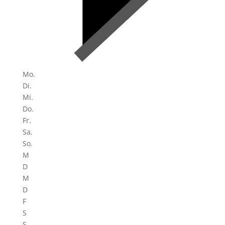
Mo.
Di.
Mi.
Do.
Fr.
Sa.
So.
M
D
M
D
F
S
S